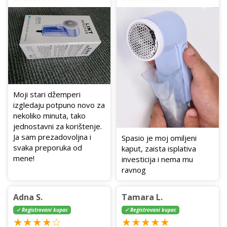
Moji stari džemperi
izgledaju potpuno novo za
nekoliko minuta, tako
jednostavni za korištenje.
Ja sam prezadovoljna i
Spasio je moj omiljeni
svaka preporuka od
kaput, zaista isplativa
mene!
investicija i nema mu
ravnog
Adna S.
Tamara L.
✓ Registrovani kupac
✓ Registrovani kupac
★★★★☆
★★★★★