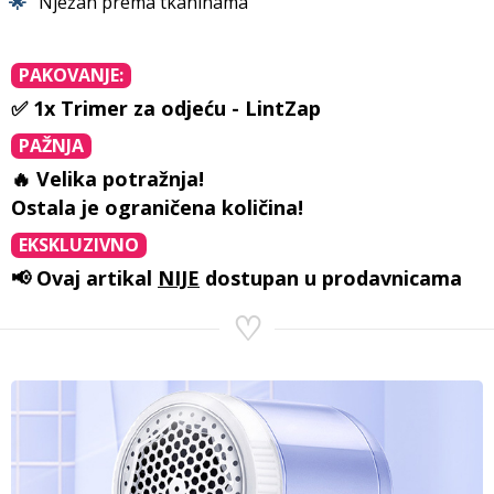
🌟
Nježan prema tkaninama
PAKOVANJE:
✅ 1x Trimer za odjeću - LintZap
PAŽNJA
🔥 Velika potražnja!
Ostala je ograničena količina!
EKSKLUZIVNO
📢 Ovaj artikal
NIJE
dostupan u prodavnicama
♡