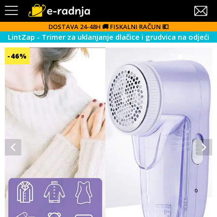
DOSTAVA 24-48H 🚚
FISKALNI RAČUN 💶
LintZap - Trimer za uklanjanje dlačice i grudvica na odjeći
-46%