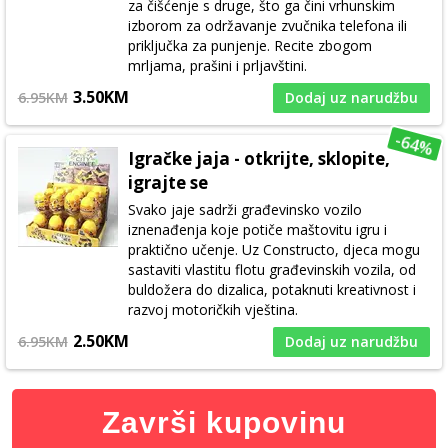
za čišćenje s druge, što ga čini vrhunskim
izborom za održavanje zvučnika telefona ili
priključka za punjenje. Recite zbogom
mrljama, prašini i prljavštini.
3.50KM
6.95KM
Dodaj uz narudžbu
-64%
Igračke jaja - otkrijte, sklopite,
igrajte se
Svako jaje sadrži građevinsko vozilo
iznenađenja koje potiče maštovitu igru i
praktično učenje. Uz Constructo, djeca mogu
sastaviti vlastitu flotu građevinskih vozila, od
buldožera do dizalica, potaknuti kreativnost i
razvoj motoričkih vještina.
2.50KM
6.95KM
Dodaj uz narudžbu
Završi kupovinu