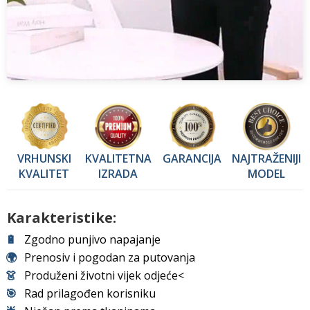
VRHUNSKI
KVALITETNA
GARANCIJA
NAJTRAŽENIJI
KVALITET
IZRADA
MODEL
Karakteristike:
🔋
Zgodno punjivo napajanje
🌍
Prenosiv i pogodan za putovanja
👗
Produženi životni vijek odjeće<
🎯
Rad prilagođen korisniku