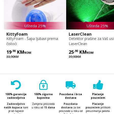
Ušteda 25%
Ušteda 25%
KittyFoam
LaserClean
KittyFoam - Šapa ljubavi prema
Detektor prašine za Vaš usi
čistoći
LaserClean
19
,90
KM
25
,90
KM
/KOM
/KOM
33,90KM
39,90KM
100% garancija
100% sigurna
Pouzdana i brza
Plaćanje
zadovoljstva
kupovina
dostava
pouzećem
Zadovoljstvo
Zamjena proizvoda
Pouzdana
Plaćanje
naših kupaca
nam
u roku od
15 dana
dostava
za sve
pouzećem
prilikom
je od najveće
proizvode u roku od
preuzimanja paketa.