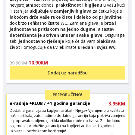
nevjerojatni set donosi
praktičnost i higijenu
u vašu kući
d
ili stan jer
uključuje 8 zamjenjivih glava
za četku koje s
t
lakoćom drže vaše ruke čiste i daleko od prljavštine
k
dok brzo i efikasno čistite WC. Zamjena glava je
brza i
k
jednostavna pritiskom na jedno dugme
, a sastav
s
deterdženta je skriven unutar svake glave
. Osigurajte
sebi
jednostavno rješenje
koje će da vam
olakšava
život
i omogućuje da uvijek imate
uredan i svjež WC
.
10.90KM
39.90KM
Dodaj uz narudžbu
PREPORUČENO!
e-radnja +KLUB / +1 godina garancije
3.95KM
Dodatna garancija za kupljeni artikal – Njega+ Vjerujemo u kvalitetu
naših artikala, zato nudimo dodatnu garanciju koja pokriva zamjenu
ili popravak kupljenog artikla ukoliko dođe do kvara. Za dodatnu
sigurnost, produžite garanciju na kupljeni artikal za 1 godinu i
uživajte u bezbrižnom korištenju!