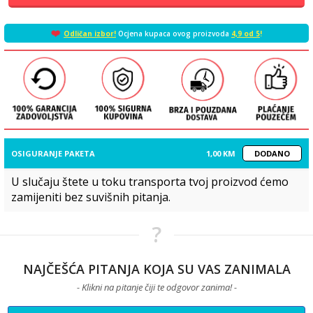
❤️
Odličan izbor!
Ocjena kupaca ovog proizvoda
4,9 od 5
!
OSIGURANJE PAKETA
1,00 KM
DODANO
U slučaju štete u toku transporta tvoj proizvod ćemo
zamijeniti bez suvišnih pitanja.
?
NAJČEŠĆA PITANJA KOJA SU VAS ZANIMALA
- Klikni na pitanje čiji te odgovor zanima! -