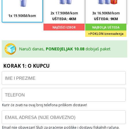
2
x 17.90KM/
kom
3
x 16.90KM/
kom
1
x 19.90KM/
kom
UŠTEDA: 4KM
UŠTEDA: 9KM
Naruči danas,
PONEDJELJAK 10.08
dobijaš paket
KORAK 1: O KUPCU
Kurir će zvati na ovaj broj telefona prilikom dostave!
Email nije obavezan! Služi za praćenje pošiljke i dostavu fiskalnih računa.