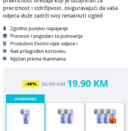
praktičnost uređaja koji je dizajniran za
preciznost i izdržljivost, osiguravajući da vaša
odjeća duže zadrži svoj netaknuti izgled
🔋
Zgodno punjivo napajanje
🌍
Prenosiv i pogodan za putovanja
👗
Produženi životni vijek odjeće<
🎯
Rad prilagođen korisniku
🌟
Nježan prema tkaninama
19.90 KM
36.90 KM
-46%