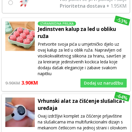
Prioritetna dostava +
1.95KM
-53%
IZVRANREDNA PRILIKA
Jedinstven kalup za led u obliku
ruža
Pretvorite svoja pića u umjetničko djelo uz
ovaj kalup za led u oblik ruža. Napravljen od
visokokvalitetnog silikona za hranu, savršen je
za kreiranje jedinstvenih kockica leda koje
dodaju dašak elegancije i zabave svakom
napitku
3.90KM
9.90KM
Dodaj uz narudžbu
-64%
Vrhunski alat za čišćenje slušalica i
uređaja
Ovaj izdržljivi komplet za čišćenje prljavštine
na slušalicama ima multifunkcionalni dizajn s
mekanom četkicom na jednoj strani i olovkom