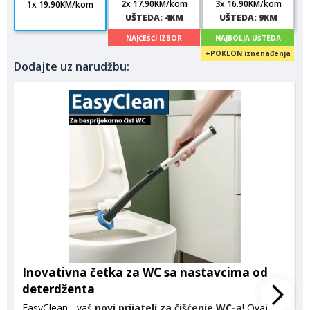
2
x 17.90KM/
kom
3
x 16.90KM/
kom
1
x 19.90KM/
kom
UŠTEDA: 4KM
UŠTEDA: 9KM
Dodajte uz narudžbu:
Inovativna četka za WC sa nastavcima od
deterdženta
EasyClean - vaš
novi prijatelj za čišćenje WC-a
! Ovaj
C